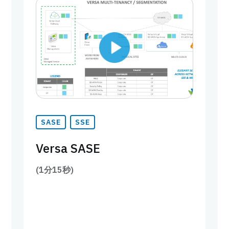
SASE
SSE
Versa SASE
(1分15秒)