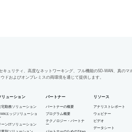
包括的なセキュリティ、高度なネットワーキング、フル機能のSD‑WAN、真のマ
ラウドおよびオンプレミスの両環境を通じて提供します。
ソリューション
パートナー
リソース
在宅勤務ソリューション
パートナーの概要
アナリストレポート
WANエッジソリューショ
プログラム概要
ウェビナー
ン
テクノロジー・パートナ
ビデオ
リーンITソリューション
ー
データシート
産業別ソリューション
パートナーのためのTitan