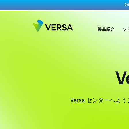
2
製品紹介
ソ
V
Versa センター