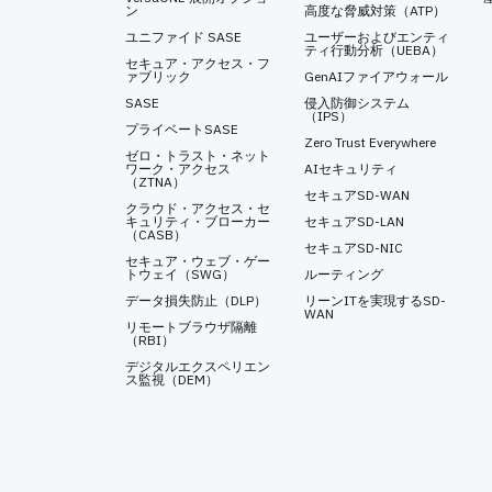
ン
高度な脅威対策（ATP）
ユニファイド SASE
ユーザーおよびエンティ
ティ行動分析（UEBA）
セキュア・アクセス・フ
ァブリック
GenAIファイアウォール
SASE
侵入防御システム
（IPS）
プライベートSASE
Zero Trust Everywhere
ゼロ・トラスト・ネット
ワーク・アクセス
AIセキュリティ
（ZTNA）
セキュアSD-WAN
クラウド・アクセス・セ
キュリティ・ブローカー
セキュアSD-LAN
（CASB）
セキュアSD-NIC
セキュア・ウェブ・ゲー
トウェイ（SWG）
ルーティング
データ損失防止（DLP）
リーンITを実現するSD-
WAN
リモートブラウザ隔離
（RBI）
デジタルエクスペリエン
ス監視（DEM）