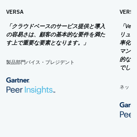
VERSA
VERSA
「クラウドベースのサービス提供と導入
「Ver
の容易さは、顧客の基本的な要件を満た
リュー
す上で重要な要素となります。」
率化、
マンス
的な機
製品部門バイス・プレジデント
でした
ネットワ