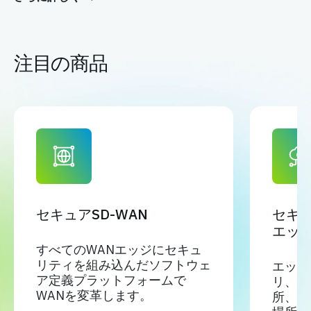
注目の商品
セキュアSD-WAN
セキ
エッジ
すべてのWANエッジにセキュ
リティを組み込んだソフトウェ
エッジ
ア定義プラットフォームで
リ、デ
WANを変革します。
所、ワ
場所で