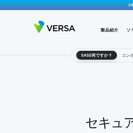
2
製品紹介
ソ
SASE何ですか？
コン
セキュ