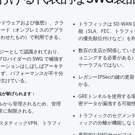
ードウェアおよび仮想）、クラ
トラフィックは SD-WA
モード（オンプレミスのアプラ
能（SLA、FEC、トラ
合わせたもの）で利用できる。
の優先順位付けなど）を
数百の支店が関係している
ノロジーとして認識されており、
ョニングする必要がある）
プロバイダーの SWG で補強す
ケーラブルではない。
ューションはしばしばアーキテ
きず、パフォーマンスが不十分
レガシーIPSecの鍵の
が欠けている。
かる。
点が挙げられます：
GREトンネルを使用する
密データが漏洩する可能
ールから管理されるため、管理
常に制限される。
トラフィックのセグメン
ィックの分離が機能しな
スタティックVPN、トラフィ
典型的なSWGサービスは