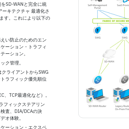
をSD-WANと完全に統
てアーキテクチャ 最適化さ
します。これにより以下の
漏えい防止のためのエン
リケーション・トラフィ
ンテーション。
ィック管理。
はクライアントからSWG
なトラフィック優先順位
C、TCP最適化など）。
トラフィックステアリン
査、DIA/DCAの決
ビデオ体験。
リケーション・エクスペ