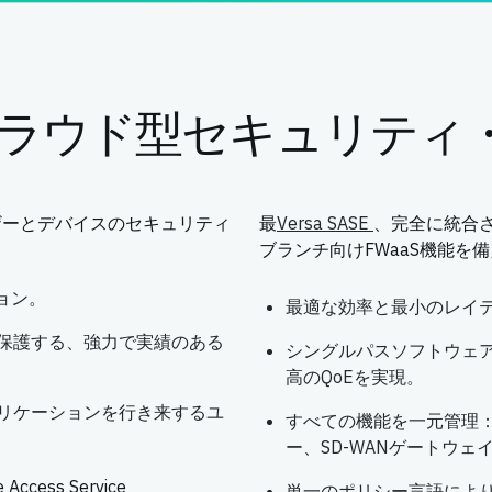
：クラウド型セキュリティ
ザーとデバイスのセキュリティ
最
Versa SASE
、完全に統合され
ブランチ向けFWaaS機能を
ョン。
最適な効率と最小のレイ
を保護する、強力で実績のある
シングルパスソフトウェア
高のQoEを実現。
プリケーションを行き来するユ
すべての機能を一元管理：
ー、SD-WANゲートウェ
ss Service
単一のポリシー言語によ