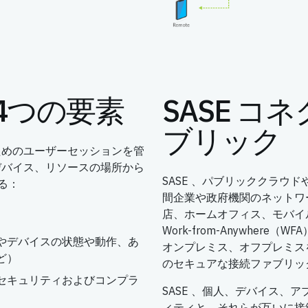
る4つの要素
SASE 
ブリック
ためのユーザーセッションを管
デバイス、リソースの場所から
SASE 、パブリッククラウ
る：
間企業や政府機関のネットワ
店、ホームオフィス、モバイ
Work-from-Anywher
やデバイスの状態や動作、あ
オンプレミス、オフプレミス
ど）
のセキュアな接続ファブリッ
セキュリティおよびコンプラ
SASE 、個人、デバイス、
ィティと、それらが互いに接