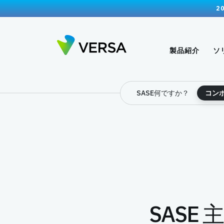
2
製品紹介
ソ
SASE何ですか？
コン
SASE