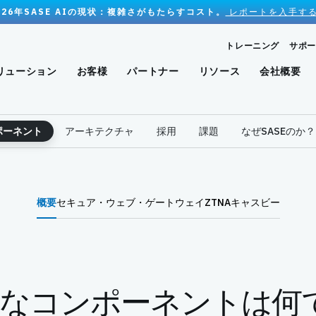
026年SASE AIの現状：複雑さがもたらすコスト。
レポートを入手する
トレーニング
サポー
リューション
お客様
パートナー
リソース
会社概要
ポーネント
アーキテクチャ
採用
課題
なぜSASEのか？
概要
セキュア・ウェブ・ゲートウェイ
ZTNA
キャスビー
 主なコンポーネントは