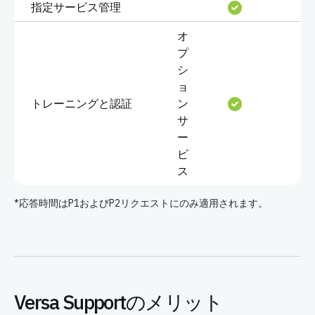
指定サービス管理
オ
プ
シ
ョ
トレーニングと認証
ン
サ
ー
ビ
ス
*応答時間はP1およびP2リクエストにのみ適用されます。
Versa Supportのメリット