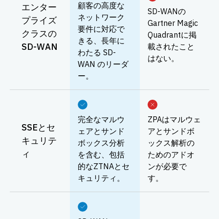
顧客の高度な
エンター
SD-WANの
ネットワーク
プライズ
Gartner Magic
要件に対応で
クラスの
Quadrantに掲
きる、長年に
SD-WAN
載されたこと
わたる SD-
はない。
WAN のリーダ
ー。
完全なマルウ
ZPAはマルウェ
SSEとセ
ェアとサンド
アとサンドボ
キュリテ
ボックス分析
ックス解析の
ィ
を含む、包括
ためのアドオ
的なZTNAとセ
ンが必要で
キュリティ。
す。