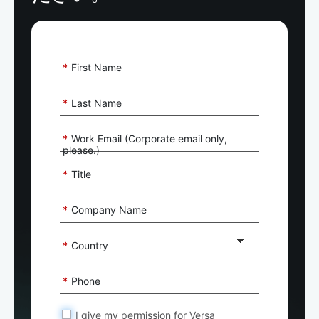
*
First Name
*
Last Name
*
Work Email (Corporate email only,
please.)
*
Title
*
Company Name
*
Country
*
Phone
I give my permission for Versa