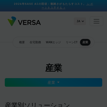
2026年SASE AIの現状：複雑さがもたらすコスト。
レポ
ートを入手する >
JA
概要
在宅勤務
WANエッジ
リーンIT
産業
産業
産業
産業別ソリューション