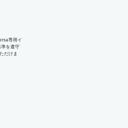
rsa専用イ
基準を遵守
いただけま