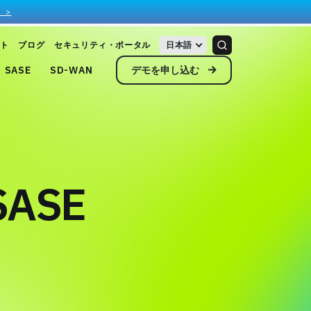
 >
ト
ブログ
セキュリティ・ポータル
日本語
デモを申し込む
SASE
SD-WAN
ASE