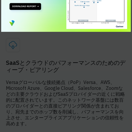
ー、ジッター、損失、ポリシーなど、何百もの属性を考
慮します。このテクノロジーは、プライベート・アプリ
ケーションとSaaSアプリケーションの両方のバックボー
ンを最適化します。
SaaSとクラウドのパフォーマンスのためのデ
ィープ・ピアリング
Versaグローバルな接続拠点（PoP）Versa、AWS、
Microsoft Azure、Google Cloud、Salesforce、Zoomな
どの主要クラウドおよびSaaSプロバイダーの近くに戦略
的に配置されています。このネットワーク基盤には数百
のプロバイダーとの直接ピアリング関係が含まれてお
り、宛先までのホップ数を削減し、パフォーマンスを向
上させ、エンタープライズアプリケーションの信頼性を
高めます。