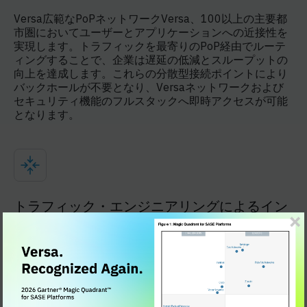
Versa広範なPoPネットワークVersa、100以上の主要都
市圏においてユーザーとアプリケーションへの近接性を
実現します。トラフィックを最寄りのPoP経由でルーテ
ィングすることで、企業は遅延の低減とスループットの
向上を達成します。これらの分散型接続ポイントにより
バックホールが不要となり、Versaネットワークおよび
セキュリティ機能のフルスタックへ即時アクセスが可能
となります。
トラフィック・エンジニアリングによるイン
テリジェント・バックボーン
SASE ファブリックは、トラフィックフローを最適化す
るためにリアルタイムの状況を継続的に評価するトラフ
ィックエンジニアリングされたバックボーンを活用して
います。ルーティングの決定は、アプリケーションごと
に最も効率的なパスが選択されるように、レイテンシ