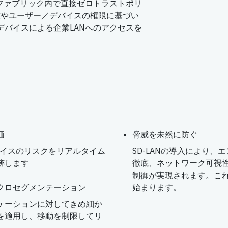
チングファブリック内で直接ゼロトラストポリ
態やユーザー／デバイスの権限に基づい
デバイスによる企業LANへのアクセスを
価
脅威を未然に防ぐ
ドデバイスのリスクをリアルタイム
SD-LANの導入により
跡します
徹底、ネットワーク可視
制御が実現されます。これ
クロセグメンテーション
始まります。
ケーションに対してきめ細か
を適用し、移動を制限してリ