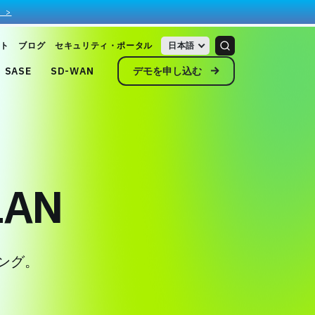
 >
ト
ブログ
セキュリティ・ポータル
日本語
デモを申し込む
SASE
SD-WAN
LAN
ング。