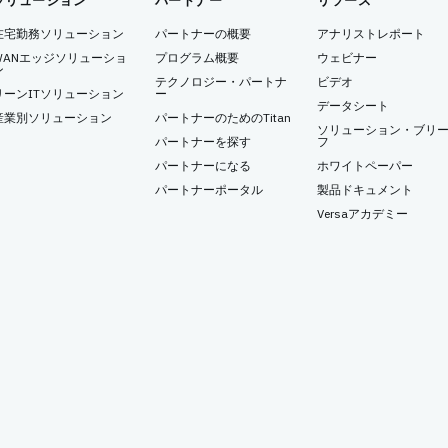
ソリューション
パートナー
リソース
在宅勤務ソリューション
パートナーの概要
アナリストレポート
WANエッジソリューショ
プログラム概要
ウェビナー
ン
テクノロジー・パートナ
ビデオ
リーンITソリューション
ー
データシート
産業別ソリューション
パートナーのためのTitan
ソリューション・ブリ
パートナーを探す
フ
パートナーになる
ホワイトペーパー
パートナーポータル
製品ドキュメント
Versaアカデミー