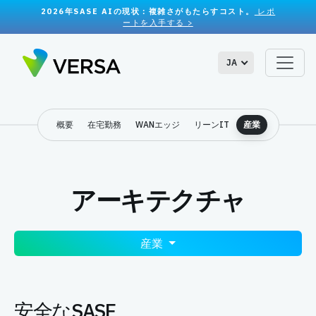
2026年SASE AIの現状：複雑さがもたらすコスト。
レポ
ートを入手する >
JA
概要
在宅勤務
WANエッジ
リーンIT
産業
アーキテクチャ
産業
安全なSASE