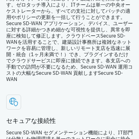
す。ゼロタッチ導入により、ITチームは単一の中央オー
ケストレーターから、すべての支社に対してパッチの適
用やポリシーの更新を一括して行うことができます。
Secure SD-WAN アプリケーション、デバイス、ユーザー
に対する詳細かつきめ細かな可視性を提供し、異常を即
座に検知して修正します。クラウドベースSecure SD-
WANを活用することで、建築設計事務所は複雑なネット
ワークを容易に管理し、新しいリモート支店を迅速に展
開・統合（1ヶ月未満で！）でき、プラグインするだけ
でクラウドサービスに即座に接続できます。各支店への
手動での訪問が不要になるため、Secure SD-WAN 運用コ
ストの大幅なSecure SD-WAN 貢献しますSecure SD-
WAN
セキュアな接続性
Secure SD-WAN セグメンテーション機能により、IT部門
は分散した物理環境を単一のネットワークに安全に統合