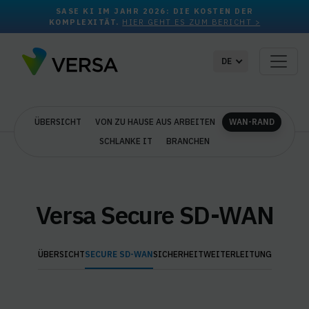
SASE KI IM JAHR 2026: DIE KOSTEN DER
KOMPLEXITÄT.
HIER GEHT ES ZUM BERICHT >
DE
ÜBERSICHT
VON ZU HAUSE AUS ARBEITEN
WAN-RAND
SCHLANKE IT
BRANCHEN
Versa Secure SD-WAN
ÜBERSICHT
SECURE SD-WAN
SICHERHEIT
WEITERLEITUNG