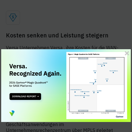
Kosten senken und Leistung steigern
Versa Unternehmen Versa , ihre Kosten für die WAN-
Konnektivität erheblich zu senken, indem es Internet,
LTE und Breitband nahtlos mit MPLS integriert. Diese
Optionen bieten oft eine höhere Bandbreite als MPLS
und senken die Gesamtkosten deutlich. Durch
anwendungsorientiertes Routing und die Fähigkeit,
Tausende spezifischer Anwendungen zu identifizieren,
ordnet Versa Secure SD-WAN verschiedene
Anwendungen im NetzwerkSecure SD-WAN zu,
basierend auf Ihren individuellen Geschäftsrichtlinien
und anwendungsspezifischen SLAs.
So kann beispielsweise der Datenverkehr zu Oracle-
Geschäftsanwendungen im
Unternehmensrechenzentrum über MPLS geleitet