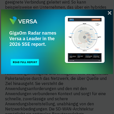
geeignete Verbindung geleitet wird. So kann
beispielsweise ein Unternehmen, das über ein hybrides
WAN mit MPLS- und Breitbandverbindungen verfügt und
dessen Niederlassungen auf Cloud-Anwendungen wie
Microsoft Office 365 zugreifen, diesen Datenverkehr
direkt an das Office 365-Portal weiterleiten. Das
Unternehmen muss den Cloud-basierten Datenverkehr
nicht mehr unnötigerweise zunächst über das
firmeneigene Rechenzentrum leiten, was zu
Latenzzeiten und Datenverlusten führen könnte. Das
Hybrid-WAN hält die teure MPLS-Verbindung für andere
geschäftskritische Anwendungen frei.
Die SD-WAN-Architektur verfügt über integrierte
Anwendungsintelligenz und ermöglicht eine tiefgehende
Paketanalyse durch das Netzwerk, die über Quelle und
Ziel hinausgeht. Sie versteht die
Anwendungsanforderungen und den mit den
Anwendungen verbundenen Kontext und sorgt für eine
schnelle, zuverlässige und sichere
Anwendungsbereitstellung, unabhängig von den
Netzwerkbedingungen. Die SD-WAN-Architektur