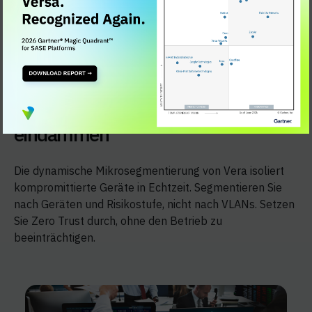
Bedrohungen dynamisch
eindämmen
Die dynamische Mikrosegmentierung von Vera isoliert
kompromittierte Geräte in Echtzeit. Segmentieren Sie
nach Geräten und Risikostufe, nicht nach VLANs. Setzen
Sie Zero Trust durch, ohne den Betrieb zu
beeinträchtigen.