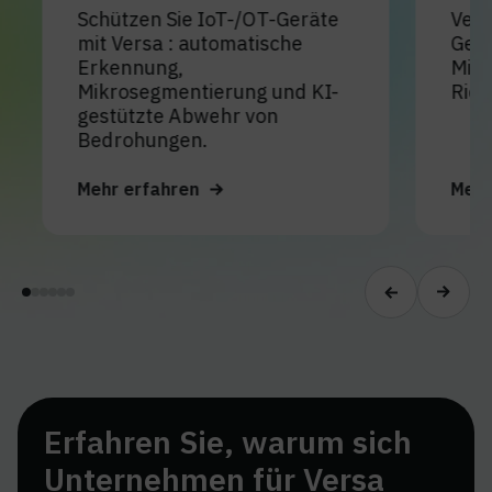
Schützen Sie IoT-/OT-Geräte
VersaU
mit Versa : automatische
Geräte
Erkennung,
Mikro
Mikrosegmentierung und KI-
Richtl
gestützte Abwehr von
Bedrohungen.
Mehr erfahren
Mehr e
Erfahren Sie, warum sich
Unternehmen für Versa