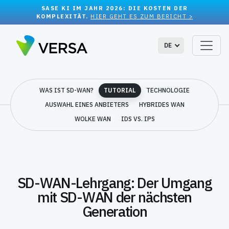
SASE KI IM JAHR 2026: DIE KOSTEN DER
KOMPLEXITÄT.
HIER GEHT ES ZUM BERICHT >
DE
WAS IST SD-WAN?
TUTORIAL
TECHNOLOGIE
AUSWAHL EINES ANBIETERS
HYBRIDES WAN
WOLKE WAN
IDS VS. IPS
SD-WAN-Lehrgang: Der Umgang
mit SD-WAN der nächsten
Generation