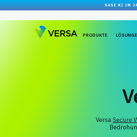
SASE KI IM 
PRODUKTE
LÖSUNG
V
Versa
Secure 
Bedrohung