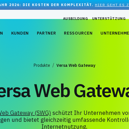
JAHR 2026: DIE KOSTEN DER KOMPLEXITÄT.
HIER GEHT ES 
AUSBILDUNG
UNTERSTÜTZUNG
EN
KUNDEN
PARTNER
RESSOURCEN
UNTERNEHM
Produkte
Versa Web Gateway
ersa Web Gatew
Web Gateway (SWG)
schützt Ihr Unternehmen vo
en und bietet gleichzeitig umfassende Kontroll
Internetnutzung.