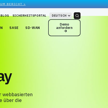
ZUM BERICHT >
BLOG
SICHERHEITSPORTAL
DEUTSCH
Demo
anfordern
EN
SASE
SD-WAN
ay
r webbasierten
e über die