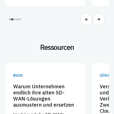
Ressourcen
BLOG
LÖSUNG
Warum Unternehmen
Versa 
endlich ihre alten SD-
und z
WAN-Lösungen
Verbi
ausmustern und ersetzen
Zweig
Clou