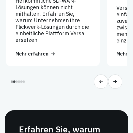
Herkömmliche SD-WAN-
Lösungen können nicht
Versa
mithalten. Erfahren Sie,
einfac
warum Unternehmen ihre
zuverl
Flickwerk-Lösungen durch die
zwisch
einheitliche Plattform Versa
mehrer
ersetzen
einzig
Mehr erfahren
Mehr e
Erfahren Sie, warum