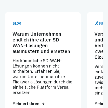
BLOG
LÖSUNG
Warum Unternehmen
Versa 
endlich ihre alten SD-
und z
WAN-Lösungen
Verbi
ausmustern und ersetzen
Zweig
Clou
Herkömmliche SD-WAN-
Lösungen können nicht
Versa
mithalten. Erfahren Sie,
einfac
warum Unternehmen ihre
zuverl
Flickwerk-Lösungen durch die
zwisch
einheitliche Plattform Versa
mehrer
ersetzen
einzig
Mehr erfahren
Mehr e