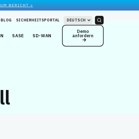
ZUM BERICHT >
BLOG
SICHERHEITSPORTAL
DEUTSCH
Demo
anfordern
EN
SASE
SD-WAN
ll