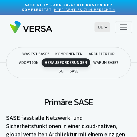
SASE KI IM JAHR 2026: DIE KOSTEN DER
KOMPLEXITÄT.
HIER GEHT ES ZUM BERICHT >
DE
WAS IST SASE?
KOMPONENTEN
ARCHITEKTUR
ADOPTION
HERAUSFORDERUNGEN
WARUM SASE?
5G
SASE
Primäre SASE
SASE fasst alle Netzwerk- und
Sicherheitsfunktionen in einer cloud-nativen,
global verteilten Architektur mit einem einzigen