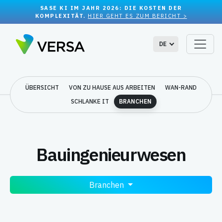
SASE KI IM JAHR 2026: DIE KOSTEN DER
KOMPLEXITÄT.
HIER GEHT ES ZUM BERICHT >
DE
ÜBERSICHT
VON ZU HAUSE AUS ARBEITEN
WAN-RAND
SCHLANKE IT
BRANCHEN
Bauingenieurwesen
Branchen