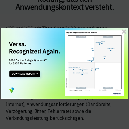
Anwendungskontext versteht.
VOS und VOS mit Titan über 3600 Anwendungen.
VOS und VOS mit Titan überwachen Titan
Verbindungen, Transportwege und die
Anwendungsleistung (Bandbreite, Latenz, Jitter,
Fehlerrate, Paketverlust, MTU usw.). VOS und VOS
mit Titan diese Informationen für die
anwendungsbasierte Verbindungsauswahl,
intelligentes Traffic Engineering und intelligente
Umleitung. Die Lösung bietet zudem
anwendungsorientierte Traffic-Steuerung und kann
dabei die Tageszeit, den Verbindungstyp (MPLS vs.
Internet), Anwendungsanforderungen (Bandbreite,
Verzögerung, Jitter, Fehlerrate) sowie die
Verbindungsleistung berücksichtigen.