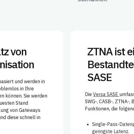
tz von
ZTNA ist e
nisation
Bestandtei
SASE
siert und werden in
oblemlos in Ihre
Die
Versa SASE
umfass
n können. Sie werden
SWG-, CASB-, ZTNA-, 
uesten Stand
Funktionen, die folgen
ilung von Gateways
nd diese schnell in
Single-Pass-Datenp
geringste Latenz.