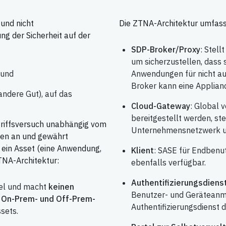
und nicht
Die ZTNA-Architektur umfas
ng der Sicherheit auf der
SDP-Broker/Proxy
: Stel
um sicherzustellen, dass
 und
Anwendungen für nicht aut
Broker kann eine Applianc
ndere Gut), auf das
Cloud-Gateway
: Global v
bereitgestellt werden, st
ugriffsversuch unabhängig vom
Unternehmensnetzwerk un
ien an und gewährt
f ein Asset (eine Anwendung,
Klient
: SASE für Endbenut
ZTNA-Architektur:
ebenfalls verfügbar.
Authentifizierungsdiens
tel und macht
keinen
Benutzer- und Gerätea
n On-Prem- und Off-Prem-
Authentifizierungsdienst
sets.