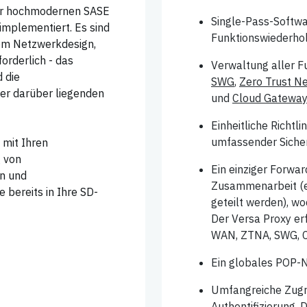
iner hochmodernen SASE
Single-Pass-Softwa
implementiert. Es sind
Funktionswiederho
em Netzwerkdesign,
orderlich - das
Verwaltung aller F
 die
SWG
,
Zero Trust N
iner darüber liegenden
und
Cloud Gatewa
Einheitliche Richtl
umfassender Sicher
 mit Ihren
 von
Ein einziger Forwa
n und
Zusammenarbeit (e
e bereits in Ihre SD-
geteilt werden), w
Der Versa Proxy erf
WAN, ZTNA, SWG, 
Ein globales POP-
Umfangreiche Zugri
Authentifizierung,