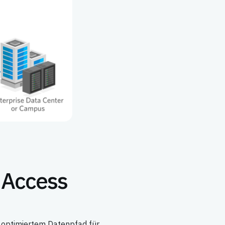
k Access
t optimiertem Datenpfad für