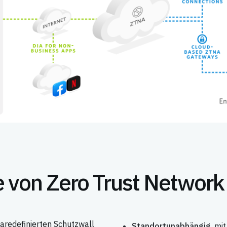
e von Zero Trust Networ
waredefinierten Schutzwall
Standortunabhängig
, mi