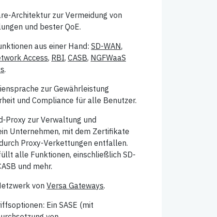
re-Architektur zur Vermeidung von
lungen und bester QoE.
unktionen aus einer Hand:
SD-WAN
,
etwork Access
,
RBI
,
CASB
,
NGFWaaS
ys
.
iniensprache zur Gewährleistung
heit und Compliance für alle Benutzer.
rd-Proxy zur Verwaltung und
in Unternehmen, mit dem Zertifikate
odurch Proxy-Verkettungen entfallen.
üllt alle Funktionen, einschließlich SD-
CASB und mehr.
Netzwerk von
Versa Gateways
.
ffsoptionen: Ein SASE (mit
 Durchsetzung von