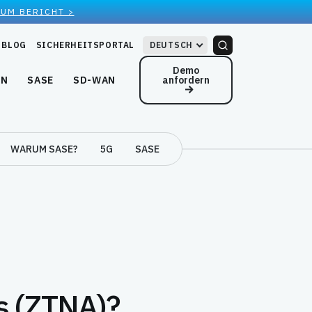
ZUM BERICHT >
BLOG
SICHERHEITSPORTAL
DEUTSCH
Demo
anfordern
EN
SASE
SD-WAN
WARUM SASE?
5G
SASE
s (ZTNA)?