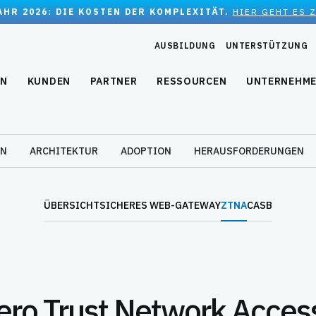
JAHR 2026: DIE KOSTEN DER KOMPLEXITÄT.
HIER GEHT ES 
AUSBILDUNG
UNTERSTÜTZUNG
EN
KUNDEN
PARTNER
RESSOURCEN
UNTERNEHM
EN
ARCHITEKTUR
ADOPTION
HERAUSFORDERUNGEN
ÜBERSICHT
SICHERES WEB-GATEWAY
ZTNA
CASB
Zero Trust Network Acces