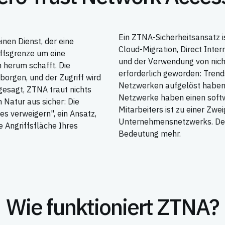
Ein ZTNA-Sicherheitsansatz 
inen Dienst, der eine
Cloud-Migration, Direct Inte
iffsgrenze um eine
und der Verwendung von nic
herum schafft. Die
erforderlich geworden: Trend
rgen, und der Zugriff wird
Netzwerken aufgelöst haben
gesagt, ZTNA traut nichts
Netzwerke haben einen softw
Natur aus sicher: Die
Mitarbeiters ist zu einer Zwe
es verweigern", ein Ansatz,
Unternehmensnetzwerks. Der B
e Angriffsfläche Ihres
Bedeutung mehr.
Wie funktioniert ZTNA?