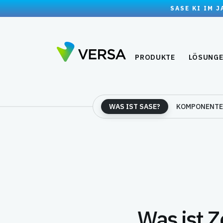
SASE KI IM 
PRODUKTE
LÖSUNG
WAS IST SASE?
KOMPONENT
Was ist 