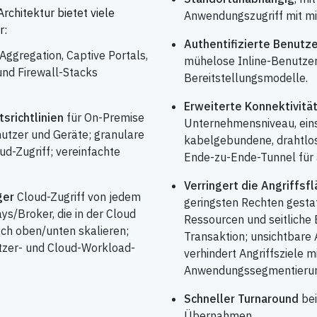
rchitektur bietet viele
Anwendungszugriff mit mi
r:
Authentifizierte Benutz
ggregation, Captive Portals,
mühelose Inline-Benutzera
und Firewall-Stacks
Bereitstellungsmodelle.
Erweiterte Konnektivitä
srichtlinien
für On-Premise
Unternehmensniveau, einsc
nutzer und Geräte; granulare
kabelgebundene, drahtlos
ud-Zugriff; vereinfachte
Ende-zu-Ende-Tunnel für 
Verringert die Angriffsf
ger
Cloud-Zugriff von jedem
geringsten Rechten gestat
ys/Broker, die in der Cloud
Ressourcen und seitliche 
nach oben/unten skalieren;
Transaktion; unsichtbar
tzer- und Cloud-Workload-
verhindert Angriffsziele 
Anwendungssegmentierun
Schneller Turnaround
bei
Übernahmen.