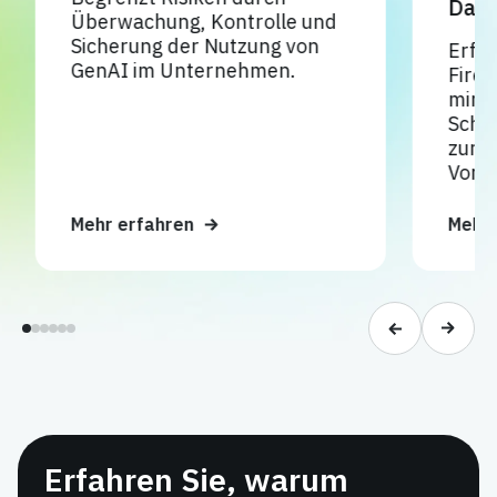
Daten
Überwachung, Kontrolle und
Sicherung der Nutzung von
Erfahr
GenAI im Unternehmen.
Firewa
minder
Schatt
zur Ei
Vorsch
Mehr erfahren
Mehr e
Erfahren Sie, warum