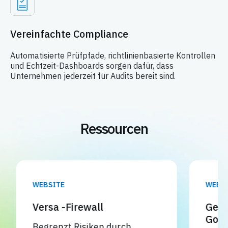
Vereinfachte Compliance
Automatisierte Prüfpfade, richtlinienbasierte Kontrollen
und Echtzeit-Dashboards sorgen dafür, dass
Unternehmen jederzeit für Audits bereit sind.
Ressourcen
WEBSITE
WEBINA
Versa -Firewall
Gener
Gover
Begrenzt Risiken durch