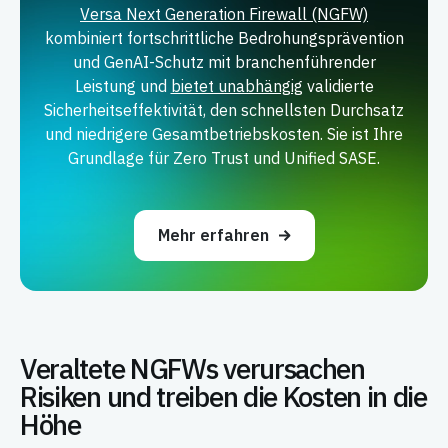
Versa Next Generation Firewall (NGFW)
kombiniert fortschrittliche Bedrohungsprävention
und GenAI-Schutz mit branchenführender
Leistung und
bietet unabhängig
validierte
Sicherheitseffektivität, den schnellsten Durchsatz
und niedrigere Gesamtbetriebskosten. Sie ist Ihre
Grundlage für Zero Trust und Unified SASE.
Mehr erfahren
Veraltete NGFWs verursachen
Risiken und treiben die Kosten in die
Höhe