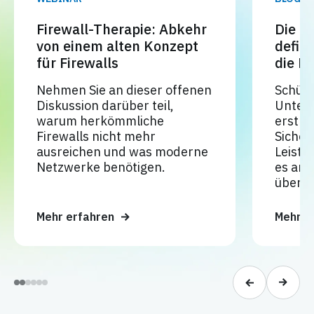
Firewall-Therapie: Abkehr
Die N
von einem alten Konzept
defin
für Firewalls
die F
Nehmen Sie an dieser offenen
Schütz
Diskussion darüber teil,
Unter
warum herkömmliche
erstkl
Firewalls nicht mehr
Sicher
ausreichen und was moderne
Leistu
Netzwerke benötigen.
es and
übertri
Mehr erfahren
Mehr e