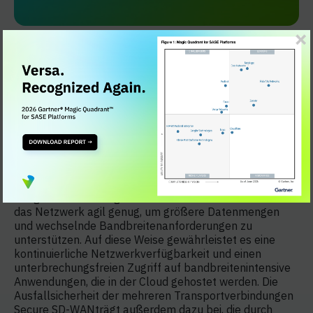
Ständig verfügbares Netzwerk
Secure SD-WAN die Möglichkeit, mehrere Verbindungen
jeglicher Art zu bündeln, beispielsweise MPLS,
Breitband, drahtloses 4G und LTE. Durch die Nutzung
der gesamten verfügbaren Bandbreite Secure SD-WAN
das Netzwerk agil genug, um größere Datenmengen
und wechselnde Bandbreitenanforderungen zu
unterstützen. Auf diese Weise gewährleistet es eine
kontinuierliche Netzwerkverfügbarkeit und einen
unterbrechungsfreien Zugriff auf bandbreitenintensive
Anwendungen, die in der Cloud gehostet werden. Die
Ausfallsicherheit der mehreren Transportverbindungen
Secure SD-WANträgt außerdem dazu bei, die durch