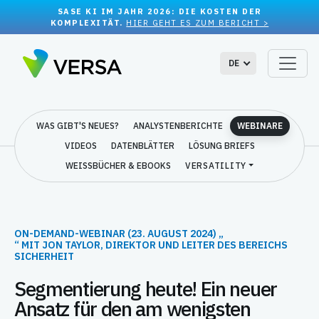
SASE KI IM JAHR 2026: DIE KOSTEN DER
KOMPLEXITÄT.
HIER GEHT ES ZUM BERICHT >
DE
WAS GIBT'S NEUES?
ANALYSTENBERICHTE
WEBINARE
VIDEOS
DATENBLÄTTER
LÖSUNG BRIEFS
WEISSBÜCHER & EBOOKS
VERSATILITY
ON-DEMAND-WEBINAR (23. AUGUST 2024) „
“ MIT JON TAYLOR, DIREKTOR UND LEITER DES BEREICHS
SICHERHEIT
Segmentierung heute! Ein neuer
Ansatz für den am wenigsten