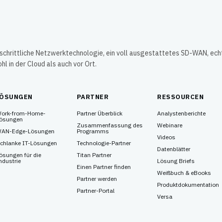
tschrittliche Netzwerktechnologie, ein voll ausgestattetes SD-WAN, ech
 in der Cloud als auch vor Ort.
LÖSUNGEN
PARTNER
RESSOURCEN
ork-from-Home-
Partner Überblick
Analystenberichte
ösungen
Zusammenfassung des
Webinare
AN-Edge-Lösungen
Programms
Videos
chlanke IT-Lösungen
Technologie-Partner
Datenblätter
ösungen für die
Titan Partner
ndustrie
Lösung Briefs
Einen Partner finden
Weißbuch & eBooks
Partner werden
Produktdokumentation
Partner-Portal
Versa