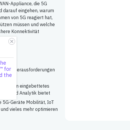
WAN-Appliance, die 5G
ird darauf eingehen, warum
men von 5G reagiert hat,
tützen müssen und welche
here Konnektivität
the
™ for
nischen Herausforderungen
d the
zt
en an ein eingebettetes
ität und Analytik bietet
 5G-Geräte Mobilität, IoT
z und vieles mehr optimieren