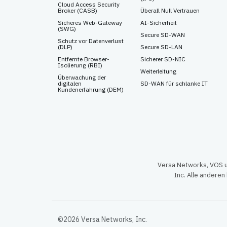
Cloud Access Security
Broker (CASB)
Überall Null Vertrauen
Sicheres Web-Gateway
AI-Sicherheit
(SWG)
Secure SD-WAN
Schutz vor Datenverlust
(DLP)
Secure SD-LAN
Entfernte Browser-
Sicherer SD-NIC
Isolierung (RBI)
Weiterleitung
Überwachung der
digitalen
SD-WAN für schlanke IT
Kundenerfahrung (DEM)
Versa Networks, VOS u
Inc. Alle andere
©2026 Versa Networks, Inc.