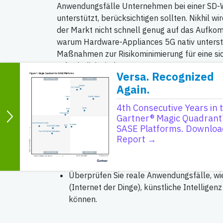
Anwendungsfälle Unternehmen bei einer SD-
unterstützt, berücksichtigen sollten. Nikhil w
der Markt nicht schnell genug auf das Aufkom
warum Hardware-Appliances 5G nativ unters
Maßnahmen zur Risikominimierung für eine sic
erforderlich sind.
Versa. Recognized
Again.
In diesem Webinar werden Sie:
4th Consecutive Years in 
Gartner® Magic Quadrant
Verstehen Sie die spezifischen architekto
SASE Platforms. Downloa
einer SD-WAN-Appliance, die 5G unterstüt
Report →
Lernen Sie die grundlegenden Anforderung
5G-Modul kennen, das Sicherheit, Konnektiv
Überprüfen Sie reale Anwendungsfälle, wie
(Internet der Dinge), künstliche Intelligen
können.