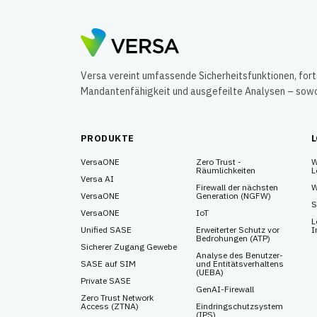
Versa vereint umfassende Sicherheitsfunktionen, for
Mandantenfähigkeit und ausgefeilte Analysen – sowohl
PRODUKTE
VersaONE
Zero Trust -
W
Räumlichkeiten
L
Versa AI
Firewall der nächsten
W
VersaONE
Generation (NGFW)
S
VersaONE
IoT
L
Unified SASE
Erweiterter Schutz vor
I
Bedrohungen (ATP)
Sicherer Zugang Gewebe
Analyse des Benutzer-
SASE auf SIM
und Entitätsverhaltens
(UEBA)
Private SASE
GenAI-Firewall
Zero Trust Network
Access (ZTNA)
Eindringschutzsystem
(IPS)