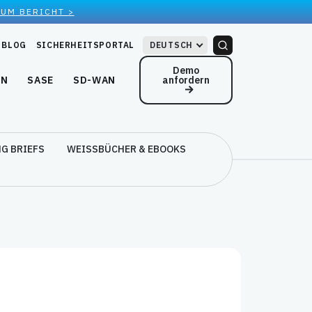
ZUM BERICHT >
BLOG
SICHERHEITSPORTAL
DEUTSCH
Demo
anfordern
EN
SASE
SD-WAN
G BRIEFS
WEISSBÜCHER & EBOOKS