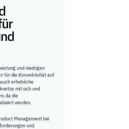
d
für
und
eistung und niedrigen
 für die Konnektivität auf
 auch erhebliche
netze mit sich und
, da die
lisiert werden.
f Product Management bei
nforderungen und