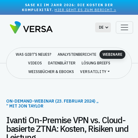
SASE KI IM JAHR 2026: DIE KOSTEN DER
KOMPLEXITÄT.
HIER GEHT ES ZUM BERICHT >
DE
WAS GIBT'S NEUES?
ANALYSTENBERICHTE
WEBINARE
VIDEOS
DATENBLÄTTER
LÖSUNG BRIEFS
WEISSBÜCHER & EBOOKS
VERSATILITY
ON-DEMAND-WEBINAR (23. FEBRUAR 2024) „
“ MIT JON TAYLOR
Ivanti On-Premise VPN vs. Cloud-
basierte ZTNA: Kosten, Risiken und
Leistung