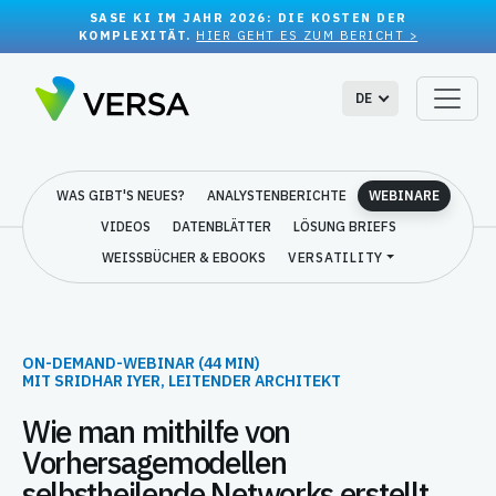
SASE KI IM JAHR 2026: DIE KOSTEN DER
KOMPLEXITÄT.
HIER GEHT ES ZUM BERICHT >
DE
WAS GIBT'S NEUES?
ANALYSTENBERICHTE
WEBINARE
VIDEOS
DATENBLÄTTER
LÖSUNG BRIEFS
WEISSBÜCHER & EBOOKS
VERSATILITY
ON-DEMAND-WEBINAR (44 MIN)
MIT SRIDHAR IYER, LEITENDER ARCHITEKT
Wie man mithilfe von
Vorhersagemodellen
selbstheilende Networks erstellt