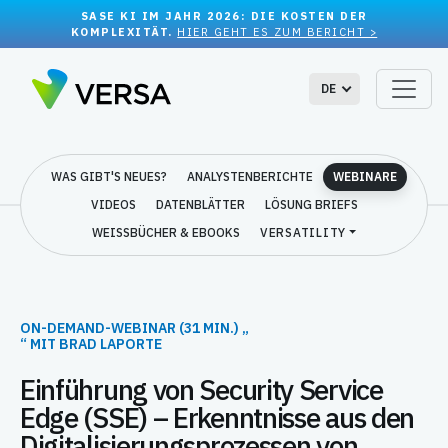
SASE KI IM JAHR 2026: DIE KOSTEN DER
KOMPLEXITÄT.
HIER GEHT ES ZUM BERICHT >
DE
WAS GIBT'S NEUES?
ANALYSTENBERICHTE
WEBINARE
VIDEOS
DATENBLÄTTER
LÖSUNG BRIEFS
WEISSBÜCHER & EBOOKS
VERSATILITY
ON-DEMAND-WEBINAR (31 MIN.) „
“ MIT BRAD LAPORTE
Einführung von Security Service
Edge (SSE) – Erkenntnisse aus den
Digitalisierungsprozessen von