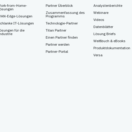
ork-from-Home-
Partner Überblick
Analystenberichte
ösungen
Zusammenfassung des
Webinare
AN-Edge-Lösungen
Programms
Videos
chlanke IT-Lösungen
Technologie-Partner
Datenblätter
ösungen für die
Titan Partner
ndustrie
Lösung Briefs
Einen Partner finden
Weißbuch & eBooks
Partner werden
Produktdokumentation
Partner-Portal
Versa