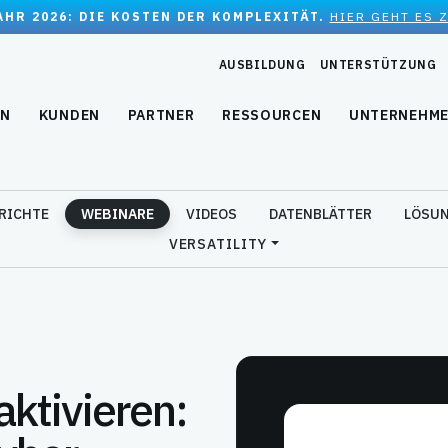
JAHR 2026: DIE KOSTEN DER KOMPLEXITÄT.
HIER GEHT ES 
AUSBILDUNG
UNTERSTÜTZUNG
EN
KUNDEN
PARTNER
RESSOURCEN
UNTERNEHM
RICHTE
WEBINARE
VIDEOS
DATENBLÄTTER
LÖSUN
VERSATILITY
aktivieren: