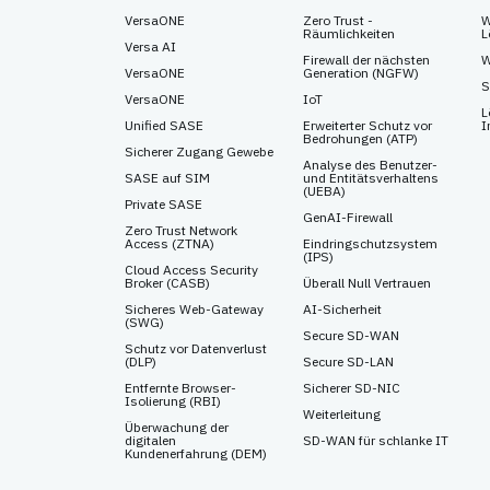
VersaONE
Zero Trust -
W
Räumlichkeiten
L
Versa AI
Firewall der nächsten
W
VersaONE
Generation (NGFW)
S
VersaONE
IoT
L
Unified SASE
Erweiterter Schutz vor
I
Bedrohungen (ATP)
Sicherer Zugang Gewebe
Analyse des Benutzer-
SASE auf SIM
und Entitätsverhaltens
(UEBA)
Private SASE
GenAI-Firewall
Zero Trust Network
Access (ZTNA)
Eindringschutzsystem
(IPS)
Cloud Access Security
Broker (CASB)
Überall Null Vertrauen
Sicheres Web-Gateway
AI-Sicherheit
(SWG)
Secure SD-WAN
Schutz vor Datenverlust
(DLP)
Secure SD-LAN
Entfernte Browser-
Sicherer SD-NIC
Isolierung (RBI)
Weiterleitung
Überwachung der
digitalen
SD-WAN für schlanke IT
Kundenerfahrung (DEM)