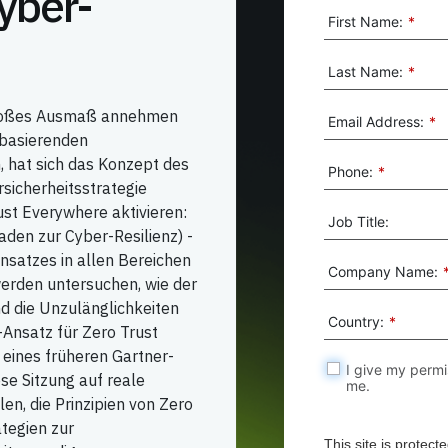
Cyber-
First Name:
*
Last Name:
*
 großes Ausmaß annehmen
Email Address:
*
r basierenden
, hat sich das Konzept des
Phone:
*
sicherheitsstrategie
rust Everywhere aktivieren:
Job Title:
aden zur Cyber-Resilienz) -
nsatzes in allen Bereichen
Company Name:
erden untersuchen, wie der
 die Unzulänglichkeiten
Country:
*
-Ansatz für Zero Trust
eines früheren Gartner-
I give my permi
se Sitzung auf reale
me.
n, die Prinzipien von Zero
tegien zur
This site is prote