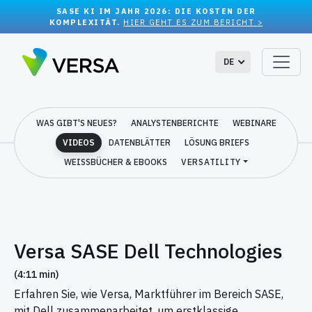
SASE KI IM JAHR 2026: DIE KOSTEN DER
KOMPLEXITÄT.
HIER GEHT ES ZUM BERICHT >
DE
WAS GIBT'S NEUES?
ANALYSTENBERICHTE
WEBINARE
VIDEOS
DATENBLÄTTER
LÖSUNG BRIEFS
WEISSBÜCHER & EBOOKS
VERSATILITY
Versa SASE Dell Technologies
(4:11 min)
Erfahren Sie, wie Versa, Marktführer im Bereich SASE,
mit Dell zusammenarbeitet, um erstklassige