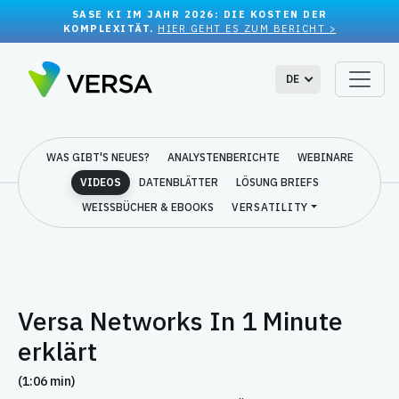
SASE KI IM JAHR 2026: DIE KOSTEN DER
KOMPLEXITÄT.
HIER GEHT ES ZUM BERICHT >
DE
WAS GIBT'S NEUES?
ANALYSTENBERICHTE
WEBINARE
VIDEOS
DATENBLÄTTER
LÖSUNG BRIEFS
WEISSBÜCHER & EBOOKS
VERSATILITY
Versa Networks In 1 Minute
erklärt
(1:06 min)