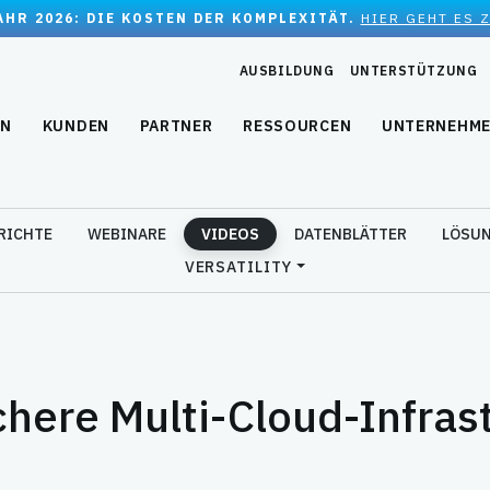
JAHR 2026: DIE KOSTEN DER KOMPLEXITÄT.
HIER GEHT ES 
AUSBILDUNG
UNTERSTÜTZUNG
EN
KUNDEN
PARTNER
RESSOURCEN
UNTERNEHM
RICHTE
WEBINARE
VIDEOS
DATENBLÄTTER
LÖSUN
VERSATILITY
chere Multi-Cloud-Infras