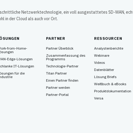
tschrittliche Netzwerktechnologie, ein voll ausgestattetes SD-WAN, ech
 in der Cloud als auch vor Ort.
LÖSUNGEN
PARTNER
RESSOURCEN
ork-from-Home-
Partner Überblick
Analystenberichte
ösungen
Zusammenfassung des
Webinare
AN-Edge-Lösungen
Programms
Videos
chlanke IT-Lösungen
Technologie-Partner
Datenblätter
ösungen für die
Titan Partner
ndustrie
Lösung Briefs
Einen Partner finden
Weißbuch & eBooks
Partner werden
Produktdokumentation
Partner-Portal
Versa