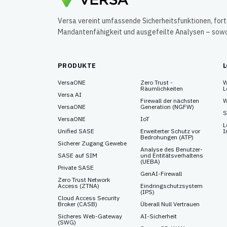
Versa vereint umfassende Sicherheitsfunktionen, for
Mandantenfähigkeit und ausgefeilte Analysen – sowohl
PRODUKTE
VersaONE
Zero Trust -
W
Räumlichkeiten
L
Versa AI
Firewall der nächsten
W
VersaONE
Generation (NGFW)
S
VersaONE
IoT
L
Unified SASE
Erweiterter Schutz vor
I
Bedrohungen (ATP)
Sicherer Zugang Gewebe
Analyse des Benutzer-
SASE auf SIM
und Entitätsverhaltens
(UEBA)
Private SASE
GenAI-Firewall
Zero Trust Network
Access (ZTNA)
Eindringschutzsystem
(IPS)
Cloud Access Security
Broker (CASB)
Überall Null Vertrauen
Sicheres Web-Gateway
AI-Sicherheit
(SWG)