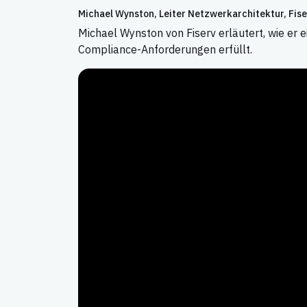
Michael Wynston, Leiter Netzwerkarchitektur, Fiser
Michael Wynston von Fiserv erläutert, wie er e
Compliance-Anforderungen erfüllt.