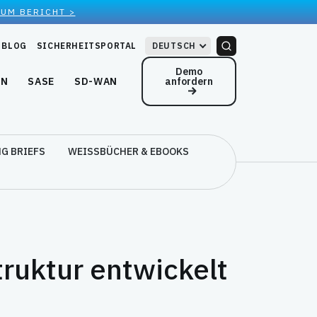
ZUM BERICHT >
BLOG
SICHERHEITSPORTAL
DEUTSCH
Demo
anfordern
EN
SASE
SD-WAN
G BRIEFS
WEISSBÜCHER & EBOOKS
truktur entwickelt