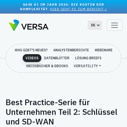
SASE KI IM JAHR 2026: DIE KOSTEN DER
KOMPLEXITÄT.
HIER GEHT ES ZUM BERICHT >
DE
WAS GIBT'S NEUES?
ANALYSTENBERICHTE
WEBINARE
VIDEOS
DATENBLÄTTER
LÖSUNG BRIEFS
WEISSBÜCHER & EBOOKS
VERSATILITY
Best Practice-Serie für
Unternehmen Teil 2: Schlüssel
und SD-WAN