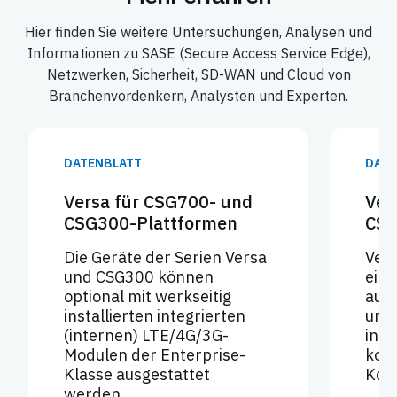
Hier finden Sie weitere Untersuchungen, Analysen und
Informationen zu SASE (Secure Access Service Edge),
Netzwerken, Sicherheit, SD-WAN und Cloud von
Branchenvordenkern, Analysten und Experten.
DATENBLATT
DATE
Versa für CSG700- und
Ver
CSG300-Plattformen
CSG
Die Geräte der Serien Versa
Vers
und CSG300 können
ein
optional mit werkseitig
ausg
installierten integrierten
uns
(internen) LTE/4G/3G-
inte
Modulen der Enterprise-
kos
Klasse ausgestattet
Konn
werden.