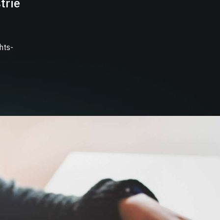
trie
hts-