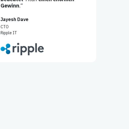
Gewinn
.“
Jayesh Dave
CTO
Ripple IT