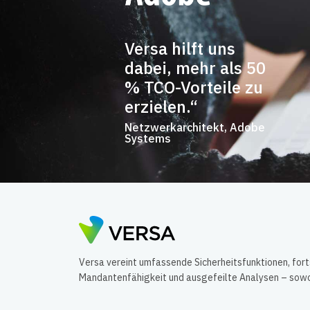
Versa hilft uns
dabei, mehr als 50
% TCO-Vorteile zu
erzielen.“
Netzwerkarchitekt, Adobe
Systems
Versa vereint umfassende Sicherheitsfunktionen, for
Mandantenfähigkeit und ausgefeilte Analysen – sowohl