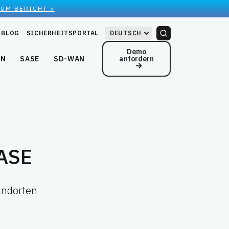
ZUM BERICHT >
BLOG
SICHERHEITSPORTAL
DEUTSCH
Demo
anfordern
EN
SASE
SD-WAN
ASE
andorten