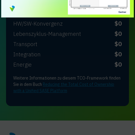
Eingesparte Dollars
$0
insgesamt
$0
HW/SW-Konvergenz
$0
Lebenszyklus-Management
$0
Transport
$0
Integration
$0
Energie
Weitere Informationen zu diesem TCO-Framework finden
Sie in dem Buch
Reducing the Total Cost of Ownership
with a Unified SASE Platform