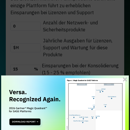
einzige Plattform führt zu erheblichen
Einsparungen bei Lizenzen und Support
Anzahl der Netzwerk- und
Sicherheitsprodukte
Jährliche Ausgaben für Lizenzen,
Support und Wartung für diese
Produkte
Einsparungen bei der Konsolidierung
%
(15 - 25 % empfohlen)
IHRE SCHNELLEN ERGEBNISSE