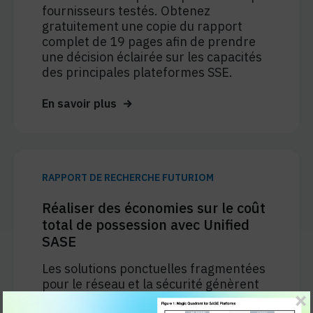
fournisseurs testés. Obtenez
gratuitement une copie du rapport
complet de 19 pages afin de prendre
une décision éclairée sur les capacités
des principales plateformes SSE.
En savoir plus
RAPPORT DE RECHERCHE FUTURIOM
Réaliser des économies sur le coût
total de possession avec Unified
SASE
Les solutions ponctuelles fragmentées
pour le réseau et la sécurité génèrent
des coûts cachés - des licences et de