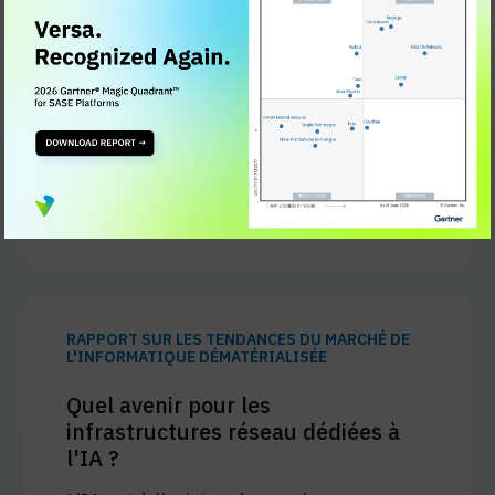
l'étalement de l'infrastructure à la
complexité opérationnelle et à
l'inefficacité. Ce document explique
comment une plateforme SASE unifiée
permet aux entreprises de consolider
leurs capacités, de rationaliser leur
gestion et de réduire le coût total de
possession.
En savoir plus
RAPPORT SUR LES TENDANCES DU MARCHÉ DE
L'INFORMATIQUE DÉMATÉRIALISÉE
Quel avenir pour les
infrastructures réseau dédiées à
l'IA ?