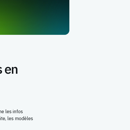
s en
e les infos
ite, les modèles