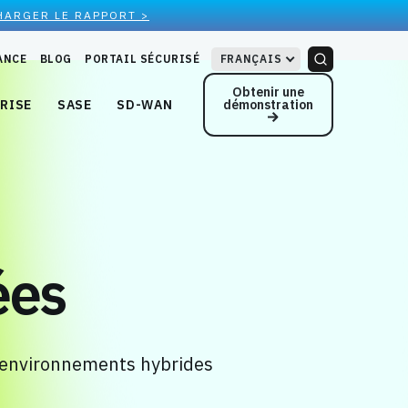
HARGER LE RAPPORT >
ANCE
BLOG
PORTAIL SÉCURISÉ
FRANÇAIS
Obtenir une
démonstration
RISE
SASE
SD-WAN
ées
es environnements hybrides