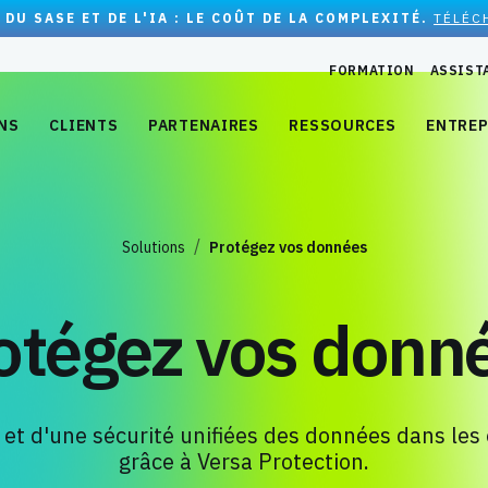
 DU SASE ET DE L'IA : LE COÛT DE LA COMPLEXITÉ.
TÉLÉC
FORMATION
ASSIST
NS
CLIENTS
PARTENAIRES
RESSOURCES
ENTREP
Solutions
Protégez vos données
otégez vos donn
té et d'une sécurité unifiées des données dans l
grâce à Versa Protection.