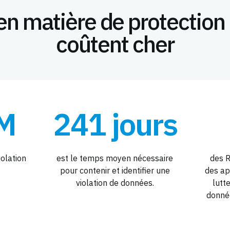
en matière de protectio
coûtent cher
M
241 jours
iolation
est le temps moyen nécessaire
des R
pour contenir et identifier une
des ap
violation de données.
lutte
donnée