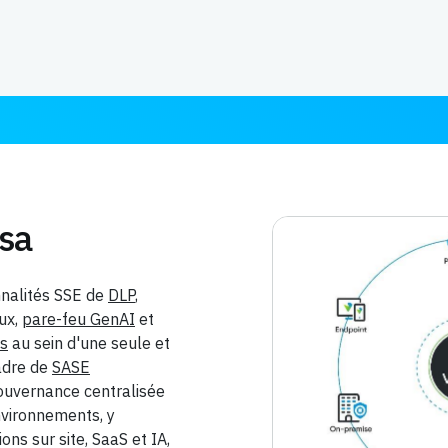
rsa
nnalités SSE de
DLP
,
aux,
pare-feu GenAI
et
es
au sein d'une seule et
adre de
SASE
gouvernance centralisée
nvironnements, y
ons sur site, SaaS et IA,