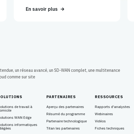
En savoir plus
 étendue, un réseau avancé, un SD-WAN complet, une multitenance
loud comme sur site
SOLUTIONS
PARTENAIRES
RESSOURCES
olutions de travail à
Aperçu des partenaires
Rapports d'analystes
omicile
Résumé du programme
Webinaires
olutions WAN Edge
Partenaire technologique
Vidéos
olutions informatiques
llégées
Titan les partenaires
Fiches techniques