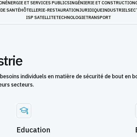
ON
ÉNERGIE ET SERVICES PUBLICS
INGÉNIERIE ET CONSTRUCTION
 DE SANTÉ
HÔTELLERIE-RESTAURATION
JURIDIQUE
INDUSTRIEL
SEC
ISP SATELLITE
TECHNOLOGIE
TRANSPORT
strie
esoins individuels en matière de sécurité de bout en b
eurs secteurs.
Education