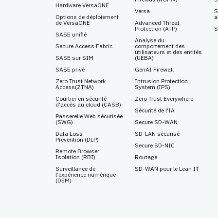
Hardware VersaONE
Versa
S
Options de déploiement
a
de VersaONE
Advanced Threat
Protection
(ATP)
S
SASE unifié
Analyse du
Secure Access Fabric
comportement des
utilisateurs et des entités
SASE sur SIM
(UEBA)
SASE privé
GenAI Firewall
Zero Trust Network
Intrusion Protection
Access
(ZTNA)
System
(IPS)
Courtier en sécurité
Zero Trust Everywhere
d'accès au cloud (CASB)
Sécurité de l'IA
Passerelle Web sécurisée
(SWG)
Secure SD-WAN
Data Loss
SD-LAN sécurisé
Prevention
(DLP)
Secure SD-NIC
Remote Browser
Isolation
(RBI)
Routage
Surveillance de
SD-WAN pour le Lean IT
l'expérience numérique
(DEM)