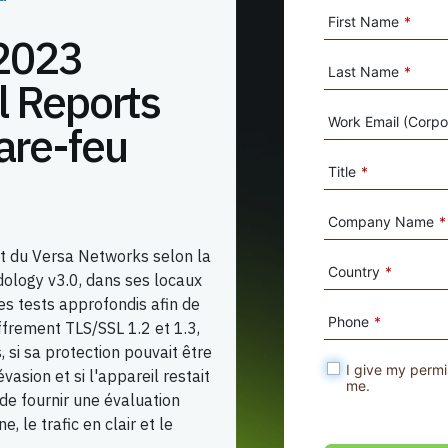
First Name
*
 2023
Last Name
*
l Reports
Work Email (Corpor
pare-feu
Title
*
Company Name
*
nt du Versa Networks selon la
Country
*
ology v3.0, dans ses locaux
des tests approfondis afin de
Phone
*
ffrement TLS/SSL 1.2 et 1.3,
 si sa protection pouvait être
I give my permi
asion et si l'appareil restait
me.
de fournir une évaluation
, le trafic en clair et le