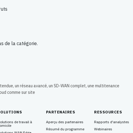
ruts
s de la catégorie.
 étendue, un réseau avancé, un SD-WAN complet, une multitenance
loud comme sur site
SOLUTIONS
PARTENAIRES
RESSOURCES
olutions de travail à
Aperçu des partenaires
Rapports d'analystes
omicile
Résumé du programme
Webinaires
olutions WAN Edge