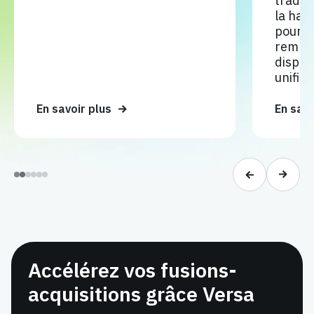
tradit
la hau
pourqu
rempla
dispar
unifiée
En savoir plus
En savo
Accélérez vos fusions-
acquisitions grâce Versa