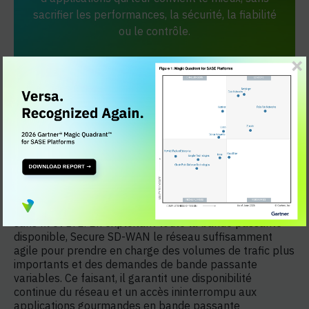
sacrifier les performances, la sécurité, la fiabilité
ou le contrôle.
Réseau toujours disponible
Secure SD-WAN la possibilité d'agréger plusieurs
connexions de tout type, telles que MPLS, haut débit, 4G
sans fil et LTE. En exploitant toute la bande passante
disponible, Secure SD-WAN le réseau suffisamment
agile pour prendre en charge des volumes de trafic plus
importants et des demandes de bande passante
variables. Ce faisant, il garantit une disponibilité
continue du réseau et un accès ininterrompu aux
applications gourmandes en bande passante