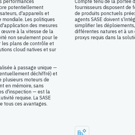
des performances
Compte tenu de la portée du
bre potentiellement
fournisseurs disposent de f
isateurs, d'appareils et
de produits ponctuels prée
e mondiale. Les politiques
agents SASE doivent s'intég
 d'application des mesures
simplifier les déploiements
 œuvre à la vitesse de la
différentes natures et à un
tivité non seulement pour le
proxys requis dans la solut
 les plans de contrôle et
utions cloud natives et sur
onalisée à passage unique —
éventuellement déchiffré) et
de plusieurs moteurs de
ent en mémoire, sans
s d'inspection — est la
lutivité requise. La SASE
e tous ces avantages.