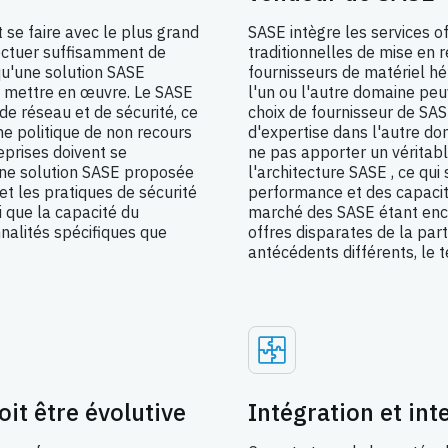
t se faire avec le plus grand
SASE intègre les services of
fectuer suffisamment de
traditionnelles de mise en r
 qu'une solution SASE
fournisseurs de matériel h
a mettre en œuvre. Le SASE
l'un ou l'autre domaine peu
de réseau et de sécurité, ce
choix de fournisseur de SAS
'une politique de non recours
d'expertise dans l'autre do
eprises doivent se
ne pas apporter un véritabl
une solution SASE proposée
l'architecture SASE , ce qu
t les pratiques de sécurité
performance et des capacité
i que la capacité du
marché des SASE étant enco
nnalités spécifiques que
offres disparates de la par
antécédents différents, le 
oit être évolutive
Intégration et int