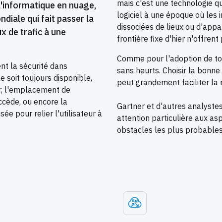
mais c'est une technologie qui
 l'informatique en nuage,
logiciel à une époque où les 
ndiale qui fait passer la
dissociées de lieux ou d'appa
x de trafic à une
frontière fixe d'hier n'offren
Comme pour l'adoption de tou
nt la sécurité dans
sans heurts. Choisir la bonne
e soit toujours disponible,
peut grandement faciliter la 
eur, l'emplacement de
accède, ou encore la
Gartner et d'autres analystes
ée pour relier l'utilisateur à
attention particulière aux as
obstacles les plus probables