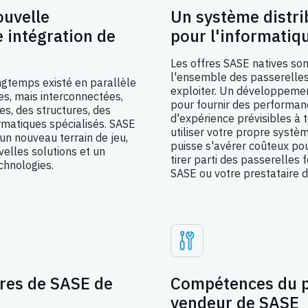
ouvelle
Un système distri
 intégration de
pour l'informatiq
Les offres SASE natives sont
l'ensemble des passerelles
ongtemps existé en parallèle
exploiter. Un développemen
es, mais interconnectées,
pour fournir des performanc
s, des structures, des
d'expérience prévisibles à 
ormatiques spécialisés. SASE
utiliser votre propre systè
 un nouveau terrain de jeu,
puisse s'avérer coûteux pou
velles solutions et un
tirer parti des passerelles 
chnologies.
SASE ou votre prestataire d
ires de SASE de
Compétences du p
vendeur de SASE