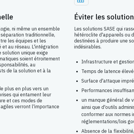
elle
Éviter les solutio
logie, ni même un ensemble
Les solutions SASE qui ra
 séparation traditionnelle,
hétéroclite d'appareils ou 
tre les équipes et les
destinées à produire une so
é et au réseau. L'intégration
indésirables.
e solution unique exige
matiques soient étroitement
Infrastructure et gesti
sponsabilités, au
ts de la solution et à la
Temps de latence élevé
Surface d'attaque impré
de plus en plus vers un
Performances insuffisan
rises qui entament leur
un manque général de vis
ure et ces modes de
 agiles verront l'importance
ainsi que d'outils admini
conformer aux normes in
réglementations/lois g
Absence de la flexibilité,