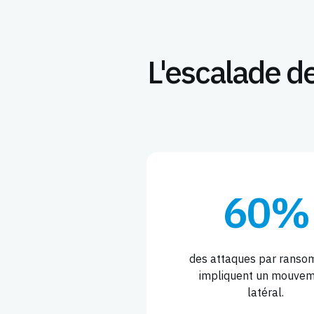
L'escalade d
60%
des attaques par rans
impliquent un mouve
latéral.