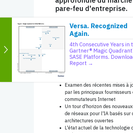
pare-feu d'entreprise.
Versa. Recognized
Les sujets couverts par le rappor
Again.
suivants :
4th Consecutive Years in 
La démocratisation de l'IA et se
Gartner® Magic Quadrant
SASE Platforms. Downloa
pour l'infrastructure de réseau
Report →
Les progrès de l'Ethernet au c
derniers mois pour prendre en 
en réseau de l'IA du cœur à la p
Examen des récentes mises à j
par les principaux fournisseurs
commutateurs Internet
Un tour d'horizon des nouveaux
de réseaux pour l'IA basés sur 
architectures ouvertes
L'état actuel de la technologie