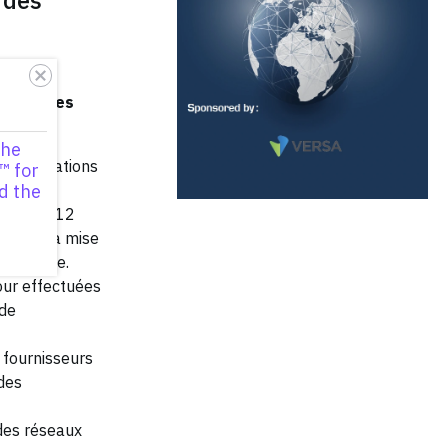
t sont les
the
s implications
™ for
d the
ours des 12
charge la mise
ériphérie.
our effectuées
 de
 fournisseurs
des
 des réseaux