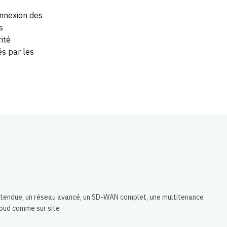
nnexion des
s
rité
és par les
 étendue, un réseau avancé, un SD-WAN complet, une multitenance
loud comme sur site