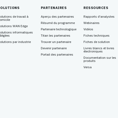
SOLUTIONS
PARTENAIRES
RESSOURCES
olutions de travail à
Aperçu des partenaires
Rapports d'analystes
omicile
Résumé du programme
Webinaires
olutions WAN Edge
Partenaire technologique
Vidéos
olutions informatiques
llégées
Titan les partenaires
Fiches techniques
olutions par industrie
Trouver un partenaire
Fiches de solution
Devenir partenaire
Livres blancs et livres
électroniques
Portail des partenaires
Documentation sur les
produits
Versa