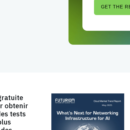
GET THE 
gratuite
r obtenir
des tests
plus
 des