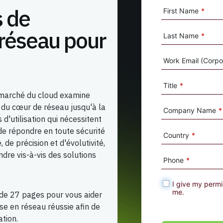
s de
First Name
*
e réseau pour
Last Name
*
Work Email (Corpor
Title
*
 marché du cloud examine
, du cœur de réseau jusqu'à la
Company Name
*
 d'utilisation qui nécessitent
de répondre en toute sécurité
Country
*
de précision et d'évolutivité,
dre vis-à-vis des solutions
Phone
*
I give my permi
me.
 de 27 pages pour vous aider
se en réseau réussie afin de
ation.