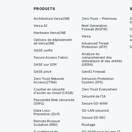
PRODUITS
Architecture VersaONE
Zero Trust – Premises
S
d
Versa AI
Next Generation
Firewall
(NGFW)
S
Hardware VersaONE
Versa
S
Options de déploiement
a
de VersaONE
Advanced Threat
Protection
(ATP)
S
SASE unifié
Analyse du
Secure Access Fabric
comportement des
utilisateurs et des entités
SASE sur SIM
(UEBA)
SASE privé
GenAI Firewall
Zero Trust Network
Intrusion Protection
Access
(ZTNA)
System
(IPS)
Courtier en sécurité
Zero Trust Everywhere
d'accès au cloud (CASB)
Sécurité de l'IA
Passerelle Web sécurisée
(SWG)
Secure SD-WAN
Data Loss
SD-LAN sécurisé
Prevention
(DLP)
Secure SD-NIC
Remote Browser
Isolation
(RBI)
Routage
Surveillance de
SD-WAN pour le Lean IT