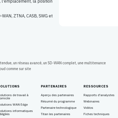
ion, l'emplacement, la position
SD-WAN, ZTNA, CASB, SWG et
 étendue, un réseau avancé, un SD-WAN complet, une multitenance
loud comme sur site
SOLUTIONS
PARTENAIRES
RESSOURCES
olutions de travail à
Aperçu des partenaires
Rapports d'analystes
omicile
Résumé du programme
Webinaires
olutions WAN Edge
Partenaire technologique
Vidéos
olutions informatiques
llégées
Titan les partenaires
Fiches techniques