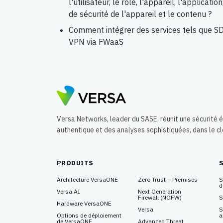
l'utilisateur, le rôle, l'appareil, l'applicat
de sécurité de l'appareil et le contenu ?
Comment intégrer des services tels que 
VPN via FWaaS
Versa Networks, leader du SASE, réunit une sécurité
authentique et des analyses sophistiquées, dans le c
PRODUITS
Architecture VersaONE
Zero Trust – Premises
S
d
Versa AI
Next Generation
Firewall
(NGFW)
S
Hardware VersaONE
Versa
S
Options de déploiement
a
de VersaONE
Advanced Threat