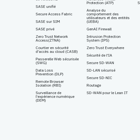
Protection
(ATP)
S
SASE unifié
Analyse du
Secure Access Fabric
comportement des
utilisateurs et des entités
SASE sur SIM
(UEBA)
SASE privé
GenAI Firewall
Zero Trust Network
Intrusion Protection
Access
(ZTNA)
System
(IPS)
Courtier en sécurité
Zero Trust Everywhere
d'accès au cloud (CASB)
Sécurité de l'IA
Passerelle Web sécurisée
(SWG)
Secure SD-WAN
Data Loss
SD-LAN sécurisé
Prevention
(DLP)
Secure SD-NIC
Remote Browser
Isolation
(RBI)
Routage
Surveillance de
SD-WAN pour le Lean IT
l'expérience numérique
(DEM)